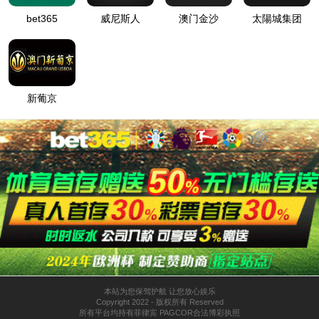
联系电话：(86 21) 58783137
市场合作：
hypbd@hyp-arch.com
品牌合作：
branding@hyp-arch.com
招聘信息：
hyphr@hyp-arch.com
证券部：
ir@hyp-arch.com
© 2019 887700葡京线路检测官网股份 版权所有
沪ICP备12023842号